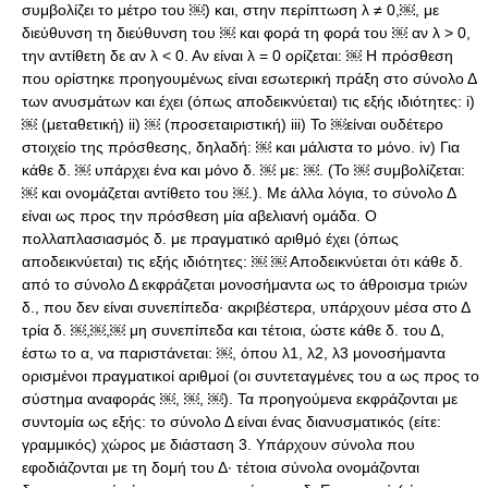
συμβολίζει το μέτρο του ￼) και, στην περίπτωση λ ≠ 0,￼, με
διεύθυνση τη διεύθυνση του ￼ και φορά τη φορά του ￼ αν λ > 0,
την αντίθετη δε αν λ < 0. Αν είναι λ = 0 ορίζεται: ￼ Η πρόσθεση
που ορίστηκε προηγουμένως είναι εσωτερική πράξη στο σύνολο Δ
των ανυσμάτων και έχει (όπως αποδεικνύεται) τις εξής ιδιότητες: i)
￼ (μεταθετική) ii) ￼ (προσεταιριστική) iii) To ￼είναι ουδέτερο
στοιχείο της πρόσθεσης, δηλαδή: ￼ και μάλιστα το μόνο. iv) Για
κάθε δ. ￼ υπάρχει ένα και μόνο δ. ￼ με: ￼. (Το ￼ συμβολίζεται:
￼ και ονομάζεται αντίθετο του ￼.). Με άλλα λόγια, το σύνολο Δ
είναι ως προς την πρόσθεση μία αβελιανή ομάδα. Ο
πολλαπλασιασμός δ. με πραγματικό αριθμό έχει (όπως
αποδεικνύεται) τις εξής ιδιότητες: ￼ ￼ Αποδεικνύεται ότι κάθε δ.
από το σύνολο Δ εκφράζεται μονοσήμαντα ως το άθροισμα τριών
δ., που δεν είναι συνεπίπεδα· ακριβέστερα, υπάρχουν μέσα στο Δ
τρία δ. ￼,￼,￼ μη συνεπίπεδα και τέτοια, ώστε κάθε δ. του Δ,
έστω το α, να παριστάνεται: ￼, όπου λ1, λ2, λ3 μονοσήμαντα
ορισμένοι πραγματικοί αριθμοί (οι συντεταγμένες του α ως προς το
σύστημα αναφοράς ￼, ￼, ￼). Τα προηγούμενα εκφράζονται με
συντομία ως εξής: το σύνολο Δ είναι ένας διανυσματικός (είτε:
γραμμικός) χώρος με διάσταση 3. Υπάρχουν σύνολα που
εφοδιάζονται με τη δομή του Δ· τέτοια σύνολα ονομάζονται