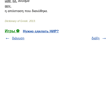
μαθ.
βλ.
άνυσμα
αρχ.
η απόσταση που διανύθηκε.
Dictionary of Greek
.
2013
.
Игры ⚽
Нужно сделать НИР?
διάνυση
διάξη