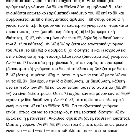
διανυσματικοί χώροι και τα στοιχεία τους δ. Εσωτερικό (είτε
αριθμητικό) γινόμενο. Αν ￼ και ￼είναι δύο μη μηδενικά δ., τότε
ονομάζεται εσωτερικό (αριθμητικό) γινόμενο του ￼ επί το ￼ και
συμβολίζεται με ￼ ο πραγματικός αριθμός = ￼ συνφ, όπου φ η
γωνία των δ. α,β. Ισχύουν για το εσωτερικό γινόμενο οι παρακάτω
περιπτώσεις, i) ￼ (μεταθετική ιδιότητα), ii) ￼ (επιμεριστική
ιδιότητα), iii) ￼, εάν και μόνο εάν είναι ￼, δηλαδή οι διευθύνσεις
των δ. είναι κάθετες). Αν ￼ ή ￼ ορίζεται ως εσωτερικό γινόμενο
του ￼ επί το ￼ (￼) ο αριθμός 0 (οι ιδιότητες i) και ii) ισχύουν και
στην ειδική αυτή περίπτωση). Εξωτερικό (διανυσματικό) γινόμενο.
Αν ￼ και ￼ είναι δύο μη μηδενικά δ., τότε oνoμάζεται εξωτερικό
(διανυσματικό) γινόμενο του ￼ επί το ￼και συμβολίζεται με ￼ το
δ. ￼ (έστω) με μέτρο: ￼ημφ, όπου φ η γωνία του ￼ με το ￼ και
αν τα ￼, ￼, δεν έχουν την ίδια διεύθυνση, με διεύθυνση, κάθετη
στο επίπεδο των ￼, ￼ και φορά τέτοια, ώστε το σύστημα (￼, ￼,
￼) να είναι δεξιόστροφο. Ώστε ￼ ισχύει, εάν και μόνον εάν τα ￼,￼
έχουν την ίδια διεύθυνση. Αν ￼ ή ￼, τότε ορίζεται ως εξωτερικό
γινόμενο του ￼ επί το ￼￼το δ.￼. Για το εξωτερικό γινόμενο
ισχύει, όπως και για το εσωτερικό, η επιμεριστική ιδιότητα: ￼ όχι
όμως και η μεταθετική. Ακριβώς ισχύει: ￼ (αντιμεταθετική ιδιότητα).
Μεικτό γινόμενο. Αν ￼, ￼, ￼ είναι τρία δ., τότε ορίζεται ως μεικτό
γινόμενο ￼ επί ￼επί ￼ και συμβολίζεται με ￼ το εσωτερικό