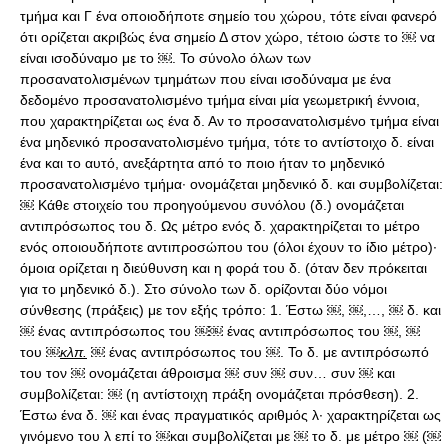
τμήμα και Γ ένα οποιοδήποτε σημείο του χώρου, τότε είναι φανερό
ότι ορίζεται ακριβώς ένα σημείο Δ στον χώρο, τέτοιο ώστε το ￼ να
είναι ισοδύναμο με το ￼. Το σύνολο όλων των
προσανατολισμένων τμημάτων που είναι ισοδύναμα με ένα
δεδομένο προσανατολισμένο τμήμα είναι μία γεωμετρική έννοια,
που χαρακτηρίζεται ως ένα δ. Αν το προσανατολισμένο τμήμα είναι
ένα μηδενικό προσανατολισμένο τμήμα, τότε το αντίστοιχο δ. είναι
ένα και το αυτό, ανεξάρτητα από το ποιο ήταν το μηδενικό
προσανατολισμένο τμήμα· ονομάζεται μηδενικό δ. και συμβολίζεται:
￼ Κάθε στοιχείο του προηγούμενου συνόλου (δ.) ονομάζεται
αντιπρόσωπος του δ. Ως μέτρο ενός δ. χαρακτηρίζεται το μέτρο
ενός οποιουδήποτε αντιπροσώπου του (όλοι έχουν το ίδιο μέτρο)·
όμοια ορίζεται η διεύθυνση και η φορά του δ. (όταν δεν πρόκειται
για το μηδενικό δ.). Στο σύνολο των δ. ορίζονται δύο νόμοι
σύνθεσης (πράξεις) με τον εξής τρόπο: 1. Έστω ￼, ￼,…, ￼ δ. και
￼ ένας αντιπρόσωπος του ￼￼ ένας αντιπρόσωπος του ￼, ￼
του ￼
κλπ.
￼ ένας αντιπρόσωπος του ￼. Το δ. με αντιπρόσωπό
του τον ￼ ονομάζεται άθροισμα ￼ συν ￼ συν… συν ￼ και
συμβολίζεται: ￼ (η αντίστοιχη πράξη ονομάζεται πρόσθεση). 2.
Έστω ένα δ. ￼ και ένας πραγματικός αριθμός λ· χαρακτηρίζεται ως
γινόμενο του λ επί το ￼και συμβολίζεται με ￼ το δ. με μέτρο ￼ (￼