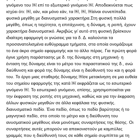
γινόμενο του ￼ επί το εξωτερικό γινόμενο ￼. Αποδεικνύεται πως
ισχύει ότι: ￼, εάν, και μόνο εάν, τα ￼, ￼, ￼είναι συνεπίπεδα.
φυσικά μεγέθη με διανυσματικό χαρακτήρα.Στη φυσική πολλά
μεγέθη, όπως η ταχύτητα, η επιτάχυνση, η δύναμη, η ροπή, έχουν
χαρακτήρα διανυσματικό. Ακριβώς γι’ αυτό στη φυσική βρίσκουν
ιδιαίτερη εφαρμογή οι γνώσεις για τα δ. Δ. καλούνται τα
προσανατολισμένα ευθύγραμμα τμήματα, στα οποία ονομάζουμε
το ένα άκρο σημείο εφαρμογής και το άλλο πέρας. Για πρώτη φορά
έγινε χρήση παράστασης με δ. της δύναμης στη μηχανική· η
ένταση της δύναμης είναι το μέτρο του παραστατικού της δ., ενώ
διεύθυνση και φορά της δύναμης είναι η διεύθυνσή του και η φορά
του. Το έργο μιας σταθερής δύναμης ￼σε μετακίνηση σε μια ευθεία
του σημείου εφαρμογής της κατά ￼ εκφράζεται ως το εσωτερικό
γινόμενο ￼. Το εσωτερικό γινόμενο, επίσης, χρησιμοποιείται για
την έκφραση της ροπής στη μηχανική, καθώς και για την έκφραση
άλλων φυσικών μεγεθών σε άλλα κεφάλαια της φυσικής.
διανυσματικό πεδίο. Ένα πεδίο, όπως το πεδίο βαρύτητας ή το
μαγνητικό πεδίο, στο οποίο το μέτρο και η διεύθυνση του
ανυσματικού μεγέθους είναι μονότιμες συναρτήσεις της θέσης. Οι
συναρτήσεις αυτές μπορούν να απεικονιστούν με καμπύλες
γραμμές που η διεύθυνσή τους σε κάθε σημείο συμπίπτει με τη