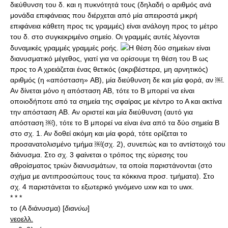
διεύθυνση του δ. και η πυκνότητά τους (δηλαδή ο αριθμός ανά
μονάδα επιφάνειας που διέρχεται από μία απειροστά μικρή
επιφάνεια κάθετη προς τις γραμμές) είναι ανάλογη προς το μέτρο
του δ. στο συγκεκριμένο σημείο. Οι γραμμές αυτές λέγονται
δυναμικές γραμμές γραμμές ροής.
H θέση δύο σημείων είναι
διανυσματικό μέγεθος, γιατί για να ορίσουμε τη θέση του B ως
προς το Α χρειάζεται ένας θετικός (ακριβέστερα, μη αρνητικός)
αριθμός (η «απόσταση» AB), μία διεύθυνση δε και μία φορά, αν ￼.
Αν δίνεται μόνο η απόσταση AB, τότε το B μπορεί να είναι
οποιοδήποτε από τα σημεία της σφαίρας με κέντρο το Α και ακτίνα
την απόσταση AB. Αν οριστεί και μία διεύθυνση (αυτό για
απόσταση ￼), τότε το B μπορεί να είναι ένα από τα δύο σημεία B
στο σχ. 1. Αν δοθεί ακόμη και μία φορά, τότε ορίζεται το
προσανατολισμένο τμήμα ￼(σχ. 2), συνεπώς και το αντίστοιχό του
διάνυσμα. Στο σχ. 3 φαίνεται ο τρόπος της εύρεσης του
αθροίσματος τριών διανυσμάτων, τα οποία παριστάνονται (στο
σχήμα με αντιπροσώπους τους τα κόκκινα προσ. τμήματα). Στο
σχ. 4 παριστάνεται το εξωτερικό γινόμενο uxw και το uwx.
* * *
το (Α διάνυσμα) [
διανύω
]
νεοελλ.