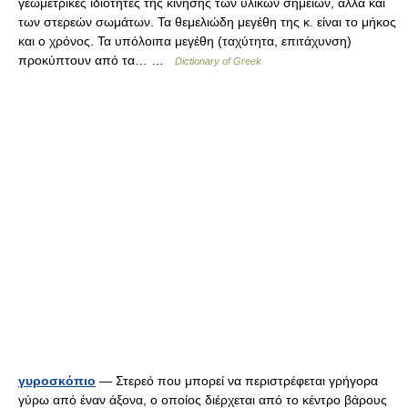
γεωμετρικές ιδιότητες της κίνησης των υλικών σημείων, αλλά και
των στερεών σωμάτων. Τα θεμελιώδη μεγέθη της κ. είναι το μήκος
και ο χρόνος. Τα υπόλοιπα μεγέθη (ταχύτητα, επιτάχυνση)
προκύπτουν από τα… …
Dictionary of Greek
γυροσκόπιο
— Στερεό που μπορεί να περιστρέφεται γρήγορα
γύρω από έναν άξονα, ο οποίος διέρχεται από το κέντρο βάρους