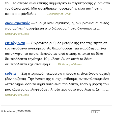
του. Το στερεό είναι επίσης συμμετρικό εκ περιστροφής γύρω από
τον άξονα αυτό. Μία συνηθισμένη συσκευή γ. είναι αυτή στην
οποία ο σφόνδυλος… …
Dictionary of Greek
διανυσματικός
— ή, ό (Α διανυσματικός, ή, όν) [διάνυσμα] αυτός
που ανήκει ή αναφέρεται στο διάνυσμα ή στα διανύσματα …
Dictionary of Greek
επιτάχυνση
— O χρονικός ρυθμός μεταβολής της ταχύτητας σε
ένα κινούμενο αντικείμενο. Ας θεωρήσουμε, για παράδειγμα, ένα
αυτοκίνητο, το οποίο, ξεκινώντας από στάση, αποκτά σε δέκα
δευτερόλεπτα ταχύτητα 10 μ./δευτ. Αν σε αυτά τα δέκα
δευτερόλεπτα είχε σταθερή ε …
Dictionary of Greek
ευθεία
— Στη στοιχειώδη γεωμετρία η έννοια ε. είναι έννοια αρχική
(δεν ορίζεται). Την έννοια της ε. σχηματίζουμε, αν τεντώσουμε ένα
λεπτό νήμα· όσο το νήμα αυτό είναι πιο λεπτό, τόσο η μορφή του
μας κάνει vα αντιληφθούμε πληρέστερα αυτό που λέμε ε. Στη… …
Dictionary of Greek
© Academic, 2000-2026
18+