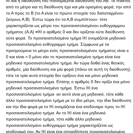
￼ και η διεύθυνση του ￼ονομάζεται διεύθυνση του ΑΒ. Το ￼εκτός
από το μέτρο και τη διεύθυνση έχει και μία ορισμένη φορά, την από
το Α προς το Β (το Α είναι το πρώτο στοιχείο του διατεταγμένου
ζεύγους Α,Β). Έστω τώρα ότι τα Α,Β συμπίπτουν· τότε
χαρακτηρίζεται ως μέτρο του προσανατολισμένου ευθύγραμμου
τμήματος (Α,Α) ≡￼ ο αριθμός 0 και δεν ορίζεται ούτε διεύθυνση
ούτε φορά. Το προσανατολισμένο τμήμα ￼ ονομάζεται μηδενικό
προσανατολισμένο ευθύγραμμο τμήμα. Σύμφωνα με τα
προηγούμενα το μέτρο ενός προσανατολισμένου τμήματος είναι ≥
0 και είναι = 0 μόνο εάν το προσανατολισμένο τμήμα είναι ένα
μηδενικό προσανατολισμένο τμήμα. Αν τώρα δοθεί ένας θετικός
αριθμός, μία διεύθυνση και μία φορά (πάνω σε αυτή τη διεύθυνση),
τότε τα τρία αυτά στοιχεία δεν ορίζουν ένα και μόνο μηδενικό
προσανατολισμένο τμήμα. Επίσης ο αριθμός 0 δεν ορίζει ένα μόνο
μηδενικό προσανατολισμένο τμήμα. Έστω ￼ ένα
προσανατολισμένο τμήμα· αν αυτό είναι μη μηδενικό, τότε κάθε
άλλο προσανατολισμένο τμήμα με το ίδιο μέτρο, την ίδια διεύθυνση
και την ίδια φορά με το ￼ ονομάζεται ένα ισοδύναμο προς το ￼
προσανατολισμένο τμήμα. Αν το ￼ είναι ένα μηδενικό
προσανατολισμένο τμήμα, τότε κάθε άλλο μηδενικό
προσανατολισμένο ευθύγραμμο τμήμα χαρακτηρίζεται ως
ισοδύναμό του. Αν ￼ είναι ένα οποιοδήποτε προσανατολισμένο