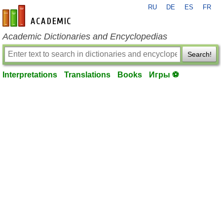
RU
DE
ES
FR
en-academic.com
Academic Dictionaries and Encyclopedias
Search!
Interpretations
Translations
Books
Игры ⚽