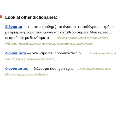
Look at other dictionaries:
διάνυσμα
— το, ατος (μαθημ.), το άνυσμα, το ευθύγραμμο τμήμα
με ορισμένη φορά που ξεκινά από σταθερό σημείο: Μου αρέσουν
οι ασκήσεις με διανύσματα …
Νέο ερμηνευτικό λεξικό της νεοελληνικής
γλώσσας (Новый толковании словарь современного греческого)
διανύσματα
— διάνυσμα neut nom/voc/acc pl …
Greek morphological
index (Ελληνική μορφολογικούς δείκτες)
διανύσματος
— διάνυσμα neut gen sg …
Greek morphological index
(Ελληνική μορφολογικούς δείκτες)