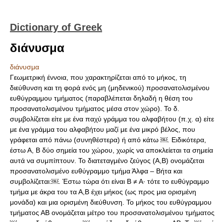
Dictionary of Greek
διάνυσμα
διάνυσμα
Γεωμετρική έννοια, που χαρακτηρίζεται από το μήκος, τη
διεύθυνση και τη φορά ενός μη (μηδενικού) προσανατολισμένου
ευθύγραμμου τμήματος (παραβλέπεται δηλαδή η θέση του
προσανατολισμένου τμήματος μέσα στον χώρο). Το δ.
συμβολίζεται είτε με ένα παχύ γράμμα του αλφαβήτου (π.χ. α) είτε
με ένα γράμμα του αλφαβήτου μαζί με ένα μικρό βέλος, που
γράφεται από πάνω (συνηθέστερα) ή από κάτω ￼. Ειδικότερα,
έστω Α, Β δύο σημεία του χώρου, χωρίς να αποκλείεται τα σημεία
αυτά να συμπίπτουν. Το διατεταγμένο ζεύγος (Α,Β) ονομάζεται
προσανατολισμένο ευθύγραμμο τμήμα Άλφα – Βήτα και
συμβολίζεται:￼. Έστω τώρα ότι είναι Β ≠ Α· τότε το ευθύγραμμο
τμήμα με άκρα του τα Α,Β έχει μήκος (ως προς μια ορισμένη
μονάδα) και μια ορισμένη διεύθυνση. Το μήκος του ευθύγραμμου
τμήματος ΑΒ ονομάζεται μέτρο του προσανατολισμένου τμήματος